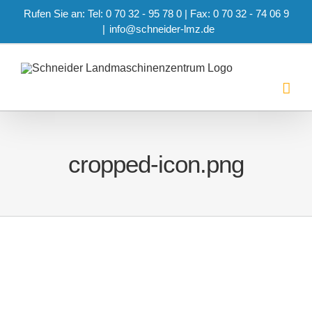
Zum
Rufen Sie an: Tel: 0 70 32 - 95 78 0 | Fax: 0 70 32 - 74 06 9
Inhalt
|
info@schneider-lmz.de
springen
cropped-icon.png
cropped-icon.png