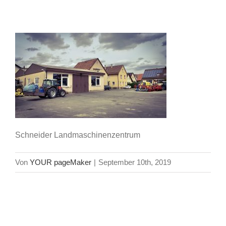
LandmaschinenzentrumE5F92CDA-
483E-4B22-9859-9F874ADD586A
Schneider Landmaschinenzentrum
Von
YOUR pageMaker
|
September 10th, 2019